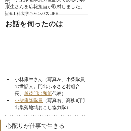
ー）
康生さんを広報担当が取材しました。
新潟工科大学キャンパスLIFE
お話を伺ったのは
小林康生さん（写真左、小柴隊員
の世話人。門出ふるさと村組合
長、
越後門出和紙
代表）
小柴康隆隊員
（写真右、高柳町門
出集落地域おこし協力隊）
心配りが仕事で生きる