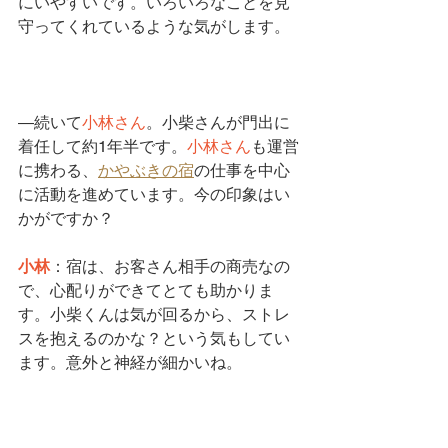
にいやすいです。いろいろなことを見
守ってくれているような気がします。
―続いて
小林さん
。
小柴さん
が門出に
着任して約1年半です。
小林さん
も運営
に携わる、
かやぶきの宿
の仕事を中心
に活動を進めています。今の印象はい
かがですか？
小林
：宿は、お客さん相手の商売なの
で、心配りができてとても助かりま
す。
小柴くん
は気が回るから、ストレ
スを抱えるのかな？という気もしてい
ます。意外と神経が細かいね。