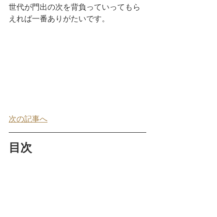
世代が門出の次を背負っていってもら
えれば一番ありがたいです。
次の記事へ
目次
トップページ
目次、再放送情報など
番組本編
「地域おこし協力隊」ってどんな
制度？