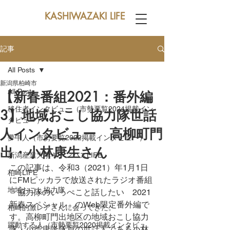
KASHIWAZAKI LIFE
記事
All Posts
新潟県柏崎市
All Posts
【新春番組2021：番外編
移住者インタビュー（市勢要覧2024掲載イン
3】地域おこし協力隊世話
タビュー）
人インタビュー 高柳町門
夢中人（市勢要覧2022掲載インタビュー）
出・小林康生さん
新潟産業大学キャンパスLIFE
この記事は、令和3（2021）年1月1日
柏崎LIFE
にFMピッカラで放送されたラジオ番組
地域おこし協力隊
「協力隊のいっぺこと話したい　2021
新春スペシャル」のWeb限定番外編で
柏崎的激レアさんに会ってきた。
す。高柳町門出地区の地域おこし協力
躍動する人（市勢要覧2020掲載インタビュ
隊・小柴康隆隊員の世話人である小林