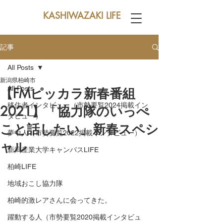
KASHIWAZAKI LIFE
記事
All Posts
新潟県柏崎市
All Posts
【FMピッカラ新春番組
移住者インタビュー（市勢要覧2024掲載イン
2021】「協力隊のいっぺ
タビュー）
こと話したい」新春スペシ
夢中人（市勢要覧2022掲載インタビュー）
ャル
新潟産業大学キャンパスLIFE
柏崎LIFE
地域おこし協力隊
柏崎的激レアさんに会ってきた。
躍動する人（市勢要覧2020掲載インタビュ