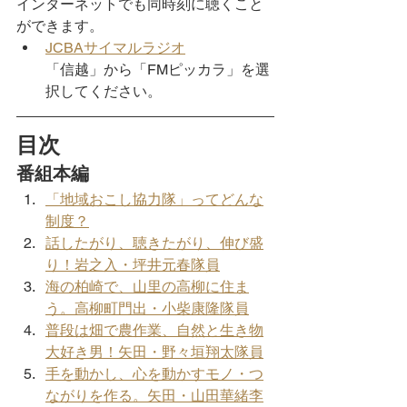
インターネットでも同時刻に聴くこと
ができます。
JCBAサイマルラジオ
「信越」から「FMピッカラ」を選
択してください。
目次
番組本編
「地域おこし協力隊」ってどんな
制度？
話したがり、聴きたがり、伸び盛
り！岩之入・坪井元春隊員
海の柏崎で、山里の高柳に住ま
う。高柳町門出・小柴康隆隊員
普段は畑で農作業、自然と生き物
大好き男！矢田・野々垣翔太隊員
手を動かし、心を動かすモノ・つ
ながりを作る。矢田・山田華緒李