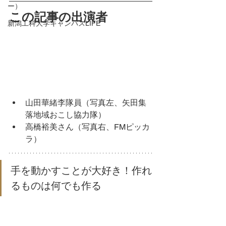
ー）
この記事の出演者
新潟工科大学キャンパスLIFE
山田華緒李隊員（写真左、矢田集
落地域おこし協力隊）
高橋裕美さん（写真右、FMピッカ
ラ）
手を動かすことが大好き！作れ
るものは何でも作る