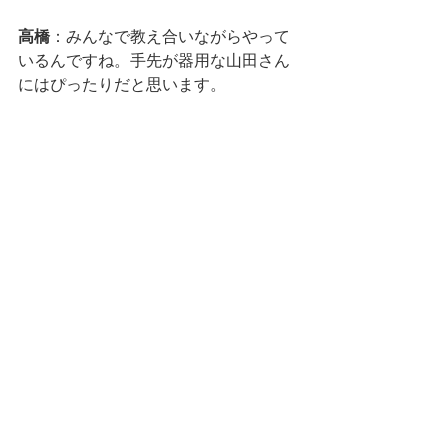
高橋
：みんなで教え合いながらやって
いるんですね。手先が器用な山田さん
にはぴったりだと思います。
集落のお母さんたちと折り紙。みんなで協力
して大きな作品を作ります
次の記事へ
目次