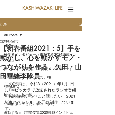
KASHIWAZAKI LIFE
記事
All Posts
新潟県柏崎市
All Posts
【新春番組2021：5】手を
移住者インタビュー（市勢要覧2024掲載イン
動かし、心を動かすモノ・
タビュー）
つながりを作る。矢田・山
夢中人（市勢要覧2022掲載インタビュー）
田華緒李隊員
新潟産業大学キャンパスLIFE
この記事は、令和3（2021）年1月1日
柏崎LIFE
にFMピッカラで放送されたラジオ番組
地域おこし協力隊
「協力隊のいっぺこと話したい　2021
新春スペシャル」を元に制作していま
柏崎的激レアさんに会ってきた。
す。
躍動する人（市勢要覧2020掲載インタビュ