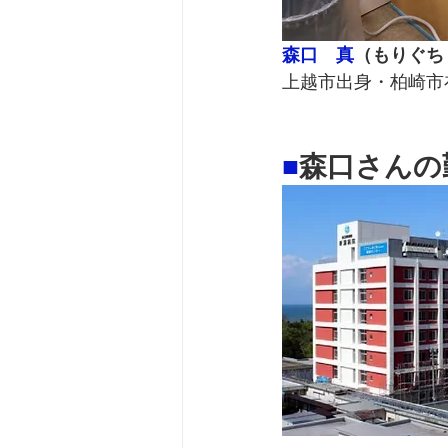
森口　真
（もりぐち
上越市出身・柏崎市
■
森口さんの