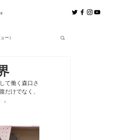
us
ビュー）
。
界
して働く森口さ
復だけでなく、
）。