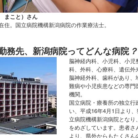
　まこと）さん
在住
。
国立病院機構
新潟病院の作業療法士。
勤務先、新潟病院ってどんな病院
？
脳神経内科、小児科、小児
科、外科、心療科、遺伝外
脳神経外科、歯科があり、
難病や小児疾患などの専門
機関。
国立病院・療養所の独立行
い、平成16年4月1日より
立病院機構新潟病院となり
をめざしています。患者さ
より、県外からもたくさん