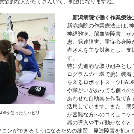
意欲的な人がたくさんいて、刺激になりますね。
―新潟
病院で働く作業療法
新潟病院の作業療法士は､
神経難病、脳血管障害、が
患、発達障害、重症心身障が
者さんを主な対象とし、支
す。
特に先進的な取り組みとし
ログラムの一環で腕に装着
を図るロボットスーツHAL
や障がいがあっても個々の
あわせた自助具を作製でき
活用しています。また、病
AL®を使ったリハビリ
が困難な方へのコミュニケ
器の導入や手が動かなくと
ソコンができるようになるための練習、発達障害を抱え