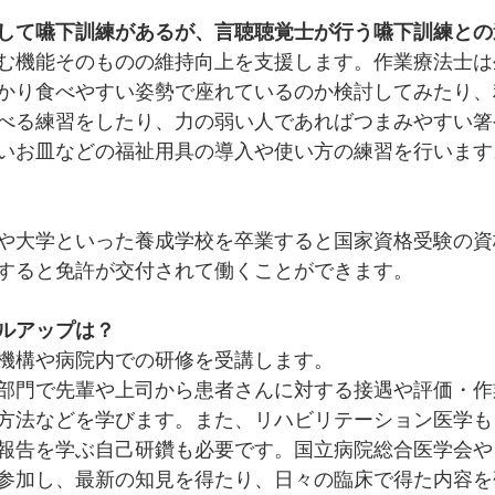
して嚥下訓練があるが、
言聴聴覚士が行う嚥下訓練との
む機能そのものの維持向上を支援します。作業療法士は
かり食べやすい姿勢で座れているのか検討してみたり、
べる練習をしたり、力の弱い人であればつまみやすい箸
いお皿などの福祉用具の導入や使い方の練習を行います
や大学といった養成学校を卒業すると国家資格受験の資
すると免許が交付されて働くことができます。
ルアップは？
機構や病院内での研修を受講します。
部門で先輩や上司から患者さんに対する接遇や評価・作
方法などを学びます。また、リハビリテーション医学も
報告を学ぶ自己研鑽も必要です。国立病院総合医学会や
参加し、最新の知見を得たり、日々の臨床で得た内容を