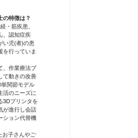
士の特徴は？
神経・筋疾患、
ん、認知症疾
い児(者)の患
援を行っていま
て、作業療法プ
して動きの改善
®単関節モデル
生活のニーズに
る3Dプリンタを
気が進行し会話
ーション代替機
たお子さんやご