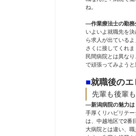
ね。
―
作業療法士の勤務
いよいよ就職先を決
ら求人が出ているよ
さくに接してくれま
民間病院とは異なり
で頑張ってみようと
■
就職後のエ
先輩も後輩
―
新潟病院の魅力は
手厚くリハビリテー
は、中越地区で2番
大病院とは違い、職