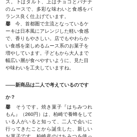
ス。下はタルト、上はチョコとバナナ
のムースで、多彩な味わいと食感をバ
ランス良く仕上げています。
馨
　今、首都圏で主流となっているケ
ーキは日本風にアレンジした軽い食感
で、香りもやさしい。店でもやわらか
い食感を楽しめるムース系のお菓子を
増やしています。子どもから大人まで
幅広い層が食べやすいように、見た目
や味わいを工夫していますね。
――新商品は二人で考えているのです
か？
馨
　そうです。焼き菓子『はちみつれ
もん』（260円）は、柏崎で養蜂をして
いる人がいると知って、二人で会いに
行ってきたことから誕生した、新しい
お菓子です。柏崎産のはちみつを使っ