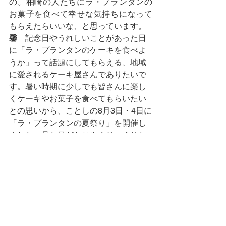
の。柏崎の人たちにラ・プランタンの
お菓子を食べて幸せな気持ちになって
もらえたらいいな、と思っています。
馨
　記念日やうれしいことがあった日
に「ラ・プランタンのケーキを食べよ
うか」って話題にしてもらえる、地域
に愛されるケーキ屋さんでありたいで
す。暑い時期に少しでも皆さんに楽し
くケーキやお菓子を食べてもらいたい
との思いから、ことしの8月3日・4日に
「ラ・プランタンの夏祭り」を開催し
ました。見た目がたこやきそっくりな
ケーキやチョコバナナなどの夏祭り限
定メニューを提供しました。アヒルす
くいなどのミニイベントもたくさんの
お客様に喜んでもらえました。今後も
柏崎の皆さんにお菓子を楽しんでもら
えるよう、新しい味を取り入れた新製
品やイベントを考えていきたいです。