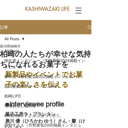
KASHIWAZAKI LIFE
記事
All Posts
新潟県柏崎市
All Posts
柏崎の人たちが幸せな気持
移住者インタビュー（市勢要覧2024掲載イン
ちになれるお菓子を
タビュー）
新製品やイベントでお菓
夢中人（市勢要覧2022掲載インタビュー）
子の楽しさを伝える
新潟産業大学キャンパスLIFE
柏崎LIFE
■interviewee profile
地域おこし協力隊
菓子工房ラ・プランタン
柏崎的激レアさんに会ってきた。
廣川 優（ひろかわ ゆう）さん・馨（け
躍動する人（市勢要覧2020掲載インタビュ
い）さん