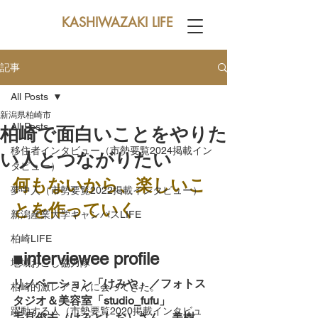
KASHIWAZAKI LIFE
記事
All Posts
新潟県柏崎市
All Posts
柏崎で面白いことをやりた
移住者インタビュー（市勢要覧2024掲載イン
い人とつながりたい
タビュー）
何もないから、楽しいこ
夢中人（市勢要覧2022掲載インタビュー）
とを作っていく
新潟産業大学キャンパスLIFE
柏崎LIFE
■interviewee profile
地域おこし協力隊
リノベーション「けみや」／フォトス
柏崎的激レアさんに会ってきた。
タジオ＆美容室「studio_fufu」
躍動する人（市勢要覧2020掲載インタビュ
毛見俊夫（けみとしお）さん、美樹