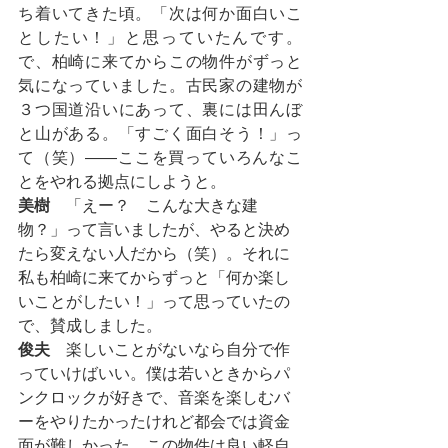
ち着いてきた頃。「次は何か面白いこ
としたい！」と思っていたんです。
で、柏崎に来てからこの物件がずっと
気になっていました。古民家の建物が
３つ国道沿いにあって、裏には田んぼ
と山がある。「すごく面白そう！」っ
て（笑）――ここを買っていろんなこ
とをやれる拠点にしようと。
美樹
　「えー？　こんな大きな建
物？」って言いましたが、やると決め
たら変えない人だから（笑）。それに
私も柏崎に来てからずっと「何か楽し
いことがしたい！」って思っていたの
で、賛成しました。
俊夫
　楽しいことがないなら自分で作
っていけばいい。僕は若いときからパ
ンクロックが好きで、音楽を楽しむバ
ーをやりたかったけれど都会では資金
面が難しかった。この物件は良い軽自