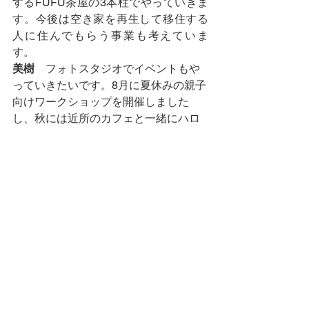
するFUFU茶屋の3本柱でやっていきま
す。今後は空き家を再生して移住する
人に住んでもらう事業も考えていま
す。
美樹
　フォトスタジオでイベントもや
っていきたいです。8月に夏休みの親子
向けワークショップを開催しました
し、秋には近所のカフェと一緒にハロ
ウィーンイベントを計画しています。
俊夫
　あと、柏崎に新しくオープンし
た古着屋さんと一緒に古着イベントも
企画中です。このフォトスタジオを始
めてから、僕たちのように「柏崎で面
白いことをやりたい！」という仲間が
つながって、新しい可能性が広がって
います。都会で楽しんできたことを柏
崎でもやってしまおう！と思っている
ので、僕はここでいつか音楽イベント
をやりたい。（そのための）生ビール