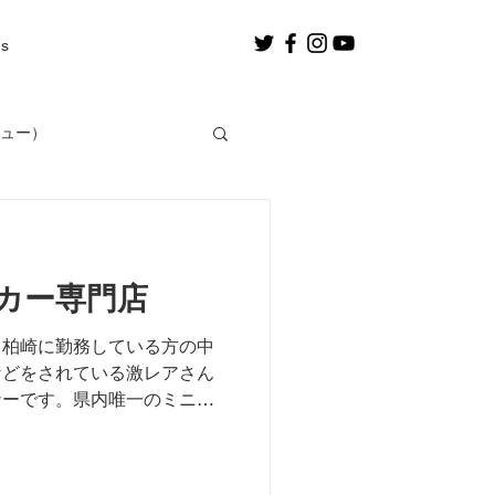
us
ビュー）
。
カー専門店
、柏崎に勤務している方の中
などをされている激レアさん
ナーです。県内唯一のミニカ
んに会ってきました！ 激レ
なた あきら）さん...