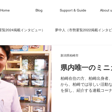
Home
Blog
Support & Guide
About 
覧2024掲載インタビュー）
夢中人（市勢要覧2022掲載インタ
柏崎LIFE
地域おこし協力隊
柏崎的激レアさんに会ってきた
新潟県柏崎市
県内唯一のミニ
ンタビュー）
新潟工科大学キャンパスLIFE
柏崎在住の方、柏崎出身者
から、柏崎では珍しい活動
を探し、紹介する連載コー
ー専門店を経営する激レアさ
アさんprofile 日向 曜（ひ