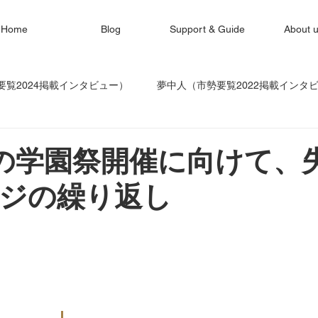
Home
Blog
Support & Guide
About 
覧2024掲載インタビュー）
夢中人（市勢要覧2022掲載インタ
柏崎LIFE
地域おこし協力隊
柏崎的激レアさんに会ってきた
の学園祭開催に向けて、
ジの繰り返し
ンタビュー）
新潟工科大学キャンパスLIFE