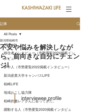
KASHIWAZAKI LIFE
記事
All Posts
新潟県柏崎市
All Posts
不安や悩みを解決しなが
移住者インタビュー（市勢要覧2024掲載イン
ら、前向きな自分にチェン
タビュー）
ジ!
夢中人（市勢要覧2022掲載インタビュー）
新潟産業大学キャンパスLIFE
柏崎LIFE
地域おこし協力隊
 interviewee profile
柏崎的激レアさんに会ってきた。
躍動する人（市勢要覧2020掲載インタビュ